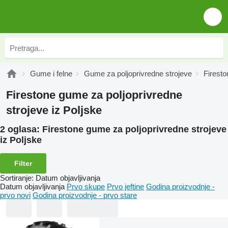
Gume i felne
Gume za poljoprivredne strojeve
Firesto
Firestone gume za poljoprivredne
strojeve iz Poljske
2 oglasa:
Firestone gume za poljoprivredne strojeve
iz Poljske
Filter
Sortiranje
:
Datum objavljivanja
Datum objavljivanja
Prvo skupe
Prvo jeftine
Godina proizvodnje -
prvo novi
Godina proizvodnje - prvo stare