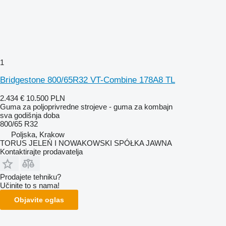
1
Bridgestone 800/65R32 VT-Combine 178A8 TL
2.434 €
10.500 PLN
Guma za poljoprivredne strojeve - guma za kombajn
sva godišnja doba
800/65 R32
Poljska, Krakow
TORUS JELEŃ I NOWAKOWSKI SPÓŁKA JAWNA
Kontaktirajte prodavatelja
Prodajete tehniku?
Učinite to s nama!
Objavite oglas