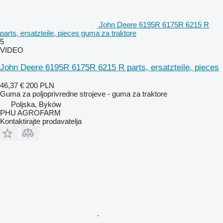
John Deere 6195R 6175R 6215 R
parts, ersatzteile, pieces guma za traktore
5
VIDEO
John Deere 6195R 6175R 6215 R parts, ersatzteile, pieces
46,37 €
200 PLN
Guma za poljoprivredne strojeve - guma za traktore
Poljska, Byków
PHU AGROFARM
Kontaktirajte prodavatelja