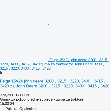
Felga 15×24 john deere 3200 , 3215 ,
3220, 3400 , 3415 , 3420 guma za traktore za John Deere 3200 ,
3215 , 3220, 3400 , 3415 , 3420
5
Felga 15×24 john deere 3200 , 3215 , 3220, 3400 , 3415 ,
3420 za John Deere 3200 , 3215 , 3220, 3400 , 3415 , 3420
220,20 €
950 PLN
Guma za poljoprivredne strojeve - guma za traktore
15.00-24
Poljska, Opalenica