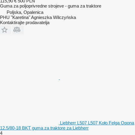
115,90 €
500 PLN
Guma za poljoprivredne strojeve - guma za traktore
Poljska, Opalenica
PHU "Karetina" Agnieszka Wilczyńska
Kontaktirajte prodavatelja
Liebherr L507 L507 Koło Felga Opona
12.5/80-18 BKT guma za traktore za Liebherr
4