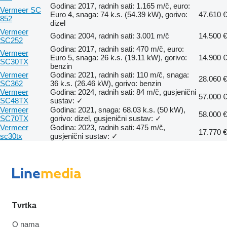
Godina: 2017, radnih sati: 1.165 m/č, euro:
Vermeer SC
Euro 4, snaga: 74 k.s. (54.39 kW), gorivo:
47.610 €
852
dizel
Vermeer
Godina: 2004, radnih sati: 3.001 m/č
14.500 €
SC252
Godina: 2017, radnih sati: 470 m/č, euro:
Vermeer
Euro 5, snaga: 26 k.s. (19.11 kW), gorivo:
14.900 €
SC30TX
benzin
Vermeer
Godina: 2021, radnih sati: 110 m/č, snaga:
28.060 €
SC362
36 k.s. (26.46 kW), gorivo: benzin
Vermeer
Godina: 2024, radnih sati: 84 m/č, gusjenični
57.000 €
SC48TX
sustav: ✓
Vermeer
Godina: 2021, snaga: 68.03 k.s. (50 kW),
58.000 €
SC70TX
gorivo: dizel, gusjenični sustav: ✓
Vermeer
Godina: 2023, radnih sati: 475 m/č,
17.770 €
sc30tx
gusjenični sustav: ✓
Tvrtka
O nama