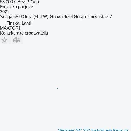
58.000 €
Bez PDV-a
Freza za panjeve
2021
Snaga
68.03 k.s. (50 kW)
Gorivo
dizel
Gusjenični sustav
✓
Finska, Lahti
MAATORI
Kontaktirajte prodavatelja
Vermeer SC 252 tuskómaró freza za