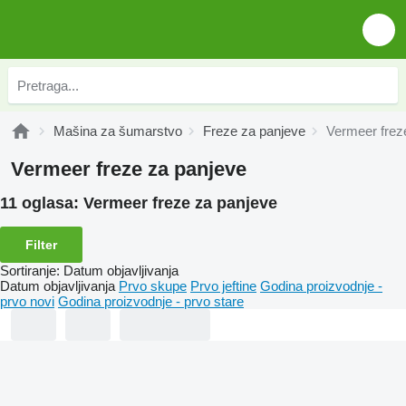
Mašina za šumarstvo
Freze za panjeve
Vermeer frez
Vermeer freze za panjeve
11 oglasa:
Vermeer freze za panjeve
Filter
Sortiranje
:
Datum objavljivanja
Datum objavljivanja
Prvo skupe
Prvo jeftine
Godina proizvodnje -
prvo novi
Godina proizvodnje - prvo stare