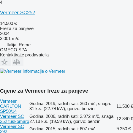
4
Vermeer SC252
14.500 €
Freza za panjeve
2004
3.001 m/č
Italija, Rome
OMECO SPA
Kontaktirajte prodavatelja
Informacije o Vermeer
Cijene za Vermeer freze za panjeve
Vermeer
Godina: 2019, radnih sati: 360 m/č, snaga:
CARLTON
11.500 €
31 k.s. (22.79 kW), gorivo: benzin
SP50/14
Vermeer SC
Godina: 2006, radnih sati: 2.972 m/č, snaga:
12.840 €
252 tuskómaró
27.19 k.s. (19.99 kW), gorivo: benzin
Vermeer SC
Godina: 2015, radnih sati: 607 m/č
9.350 €
292