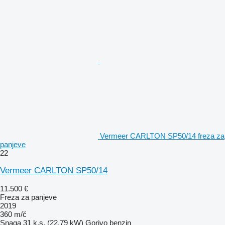
Vermeer CARLTON SP50/14 freza za
panjeve
22
Vermeer CARLTON SP50/14
11.500 €
Freza za panjeve
2019
360 m/č
Snaga
31 k.s. (22.79 kW)
Gorivo
benzin