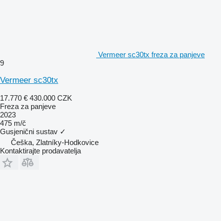
Vermeer sc30tx freza za panjeve
9
Vermeer sc30tx
17.770 €
430.000 CZK
Freza za panjeve
2023
475 m/č
Gusjenični sustav
✓
Češka, Zlatníky-Hodkovice
Kontaktirajte prodavatelja