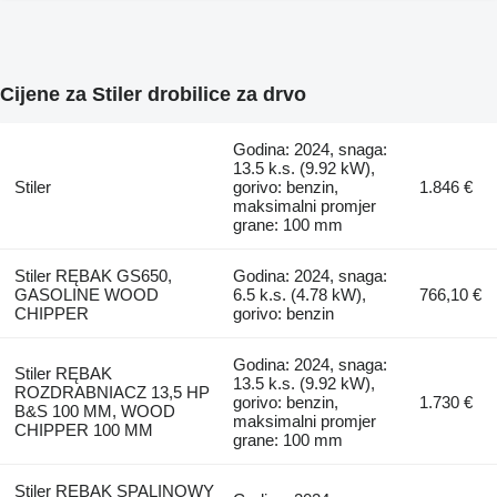
Cijene za Stiler drobilice za drvo
Godina: 2024, snaga:
13.5 k.s. (9.92 kW),
Stiler
gorivo: benzin,
1.846 €
maksimalni promjer
grane: 100 mm
Stiler RĘBAK GS650,
Godina: 2024, snaga:
GASOLINE WOOD
6.5 k.s. (4.78 kW),
766,10 €
CHIPPER
gorivo: benzin
Godina: 2024, snaga:
Stiler RĘBAK
13.5 k.s. (9.92 kW),
ROZDRABNIACZ 13,5 HP
gorivo: benzin,
1.730 €
B&S 100 MM, WOOD
maksimalni promjer
CHIPPER 100 MM
grane: 100 mm
Stiler RĘBAK SPALINOWY