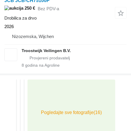
JCB JCB-CH75100P
250 €
Bez PDV-a
Drobilica za drvo
2026
Nizozemska, Wijchen
Troostwijk Veilingen B.V.
8
godina na Agroline