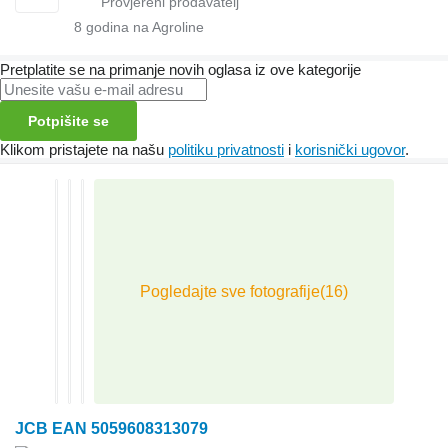
8
godina na Agroline
Pretplatite se na primanje novih oglasa iz ove kategorije
Potpišite se
Klikom pristajete na našu
politiku privatnosti
i
korisnički ugovor
.
JCB EAN 5059608313079