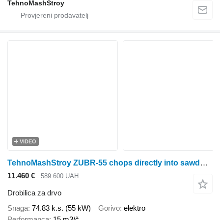
TehnoMashStroy
VIDEO
TehnoMashStroy ZUBR-55 chops directly into sawdust, 55 kW
11.460 €
589.600 UAH
Drobilica za drvo
Snaga
74.83 k.s. (55 kW)
Gorivo
elektro
Performanca
15 m3/č