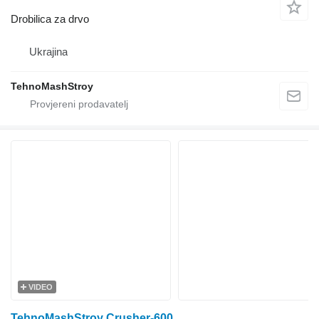
Drobilica za drvo
Ukrajina
TehnoMashStroy
VIDEO
TehnoMashStroy Crusher-600