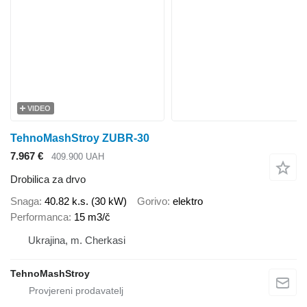
VIDEO
TehnoMashStroy ZUBR-30
7.967 €
409.900 UAH
Drobilica za drvo
Snaga
40.82 k.s. (30 kW)
Gorivo
elektro
Performanca
15 m3/č
Ukrajina, m. Cherkasi
TehnoMashStroy