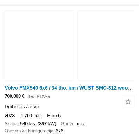
Volvo FMX540 6x6 / 34 tho. km / WUST SMC-812 wood chipper / 1700 MTH /
700.000 €
Bez PDV-a
Drobilica za drvo
2023
1.700 m/č
Euro 6
Snaga
540 k.s. (397 kW)
Gorivo
dizel
Osovinska konfiguracija
6x6