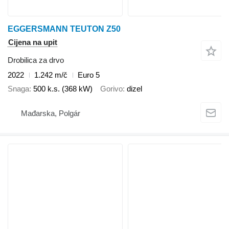
EGGERSMANN TEUTON Z50
Cijena na upit
Drobilica za drvo
2022
1.242 m/č
Euro 5
Snaga
500 k.s. (368 kW)
Gorivo
dizel
Mađarska, Polgár