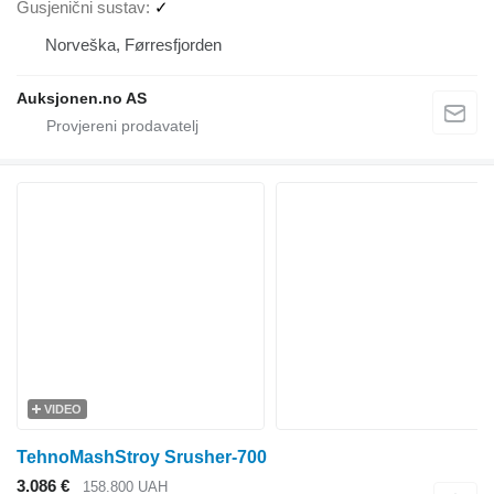
Gusjenični sustav
✓
Norveška, Førresfjorden
Auksjonen.no AS
VIDEO
TehnoMashStroy Srusher-700
3.086 €
158.800 UAH