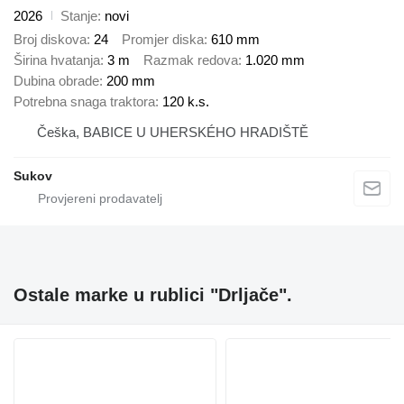
2026
Stanje
novi
Broj diskova
24
Promjer diska
610 mm
Širina hvatanja
3 m
Razmak redova
1.020 mm
Dubina obrade
200 mm
Potrebna snaga traktora
120 k.s.
Češka, BABICE U UHERSKÉHO HRADIŠTĚ
Sukov
Ostale marke u rublici "Drljače".