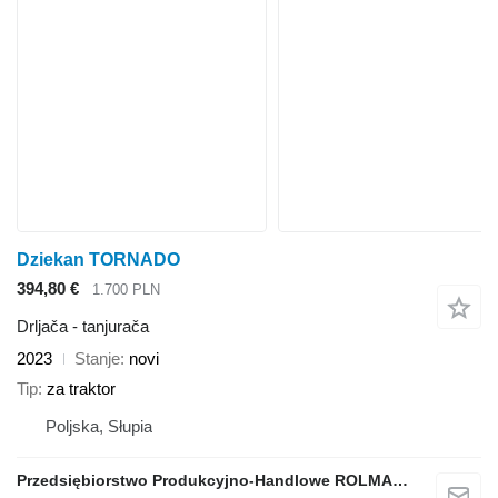
Dziekan TORNADO
394,80 €
1.700 PLN
Drljača - tanjurača
2023
Stanje
novi
Tip
za traktor
Poljska, Słupia
Przedsiębiorstwo Produkcyjno-Handlowe ROLMAPOL Marcin Dziekan