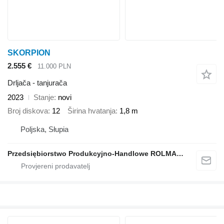
SKORPION
2.555 €
11.000 PLN
Drljača - tanjurača
2023
Stanje
novi
Broj diskova
12
Širina hvatanja
1,8 m
Poljska, Słupia
Przedsiębiorstwo Produkcyjno-Handlowe ROLMAPOL Marcin Dziekan