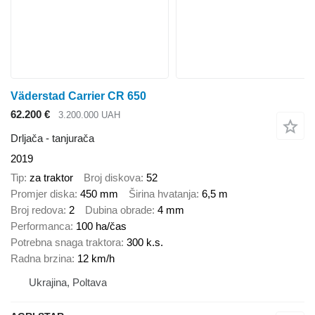
Väderstad Carrier CR 650
62.200 €
3.200.000 UAH
Drljača - tanjurača
2019
Tip
za traktor
Broj diskova
52
Promjer diska
450 mm
Širina hvatanja
6,5 m
Broj redova
2
Dubina obrade
4 mm
Performanca
100 ha/čas
Potrebna snaga traktora
300 k.s.
Radna brzina
12 km/h
Ukrajina, Poltava