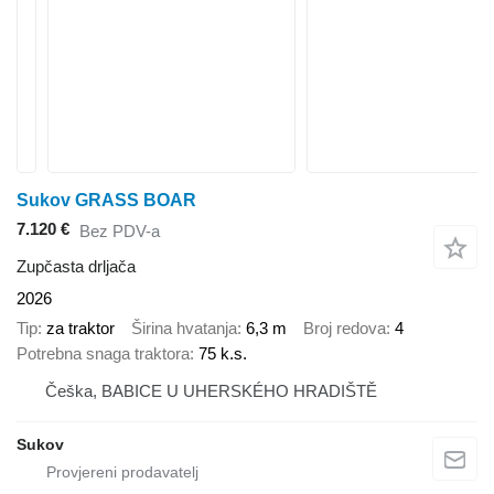
Sukov GRASS BOAR
7.120 €
Bez PDV-a
Zupčasta drljača
2026
Tip
za traktor
Širina hvatanja
6,3 m
Broj redova
4
Potrebna snaga traktora
75 k.s.
Češka, BABICE U UHERSKÉHO HRADIŠTĚ
Sukov