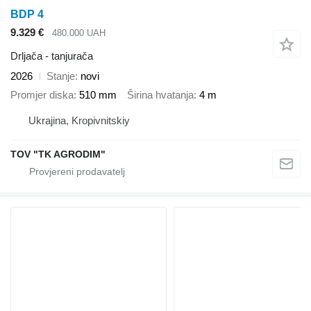
BDP 4
9.329 €
480.000 UAH
Drljača - tanjurača
2026
Stanje
novi
Promjer diska
510 mm
Širina hvatanja
4 m
Ukrajina, Kropivnitskiy
TOV "TK AGRODIM"