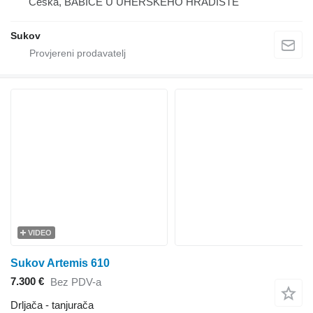
Češka, BABICE U UHERSKÉHO HRADIŠTĚ
Sukov
VIDEO
Sukov Artemis 610
7.300 €
Bez PDV-a
Drljača - tanjurača