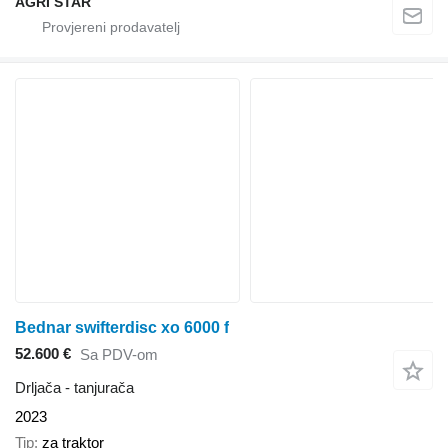
AGRI STAR
Bednar swifterdisc xo 6000 f
52.600 €
Sa PDV-om
Drljača - tanjurača
2023
Tip
za traktor