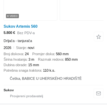
VIDEO
Sukov Artemis 560
5.800 €
Bez PDV-a
Drljača - tanjurača
2026
Stanje
novi
Broj diskova
24
Promjer diska
560 mm
Širina hvatanja
3 m
Razmak redova
850 mm
Dubina obrade
15 mm
Potrebna snaga traktora
110 k.s.
Češka, BABICE U UHERSKÉHO HRADIŠTĚ
Sukov