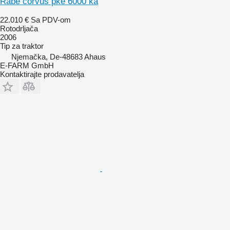
Rabe corvus pke 6000 ka
22.010 €
Sa PDV-om
Rotodrljača
2006
Tip
za traktor
Njemačka, De-48683 Ahaus
E-FARM GmbH
Kontaktirajte prodavatelja