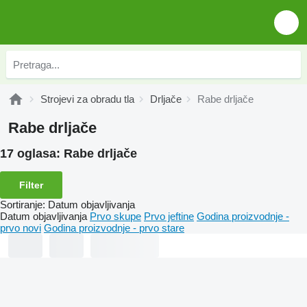
Strojevi za obradu tla
Drljače
Rabe drljače
Rabe drljače
17 oglasa:
Rabe drljače
Filter
Sortiranje
:
Datum objavljivanja
Datum objavljivanja
Prvo skupe
Prvo jeftine
Godina proizvodnje -
prvo novi
Godina proizvodnje - prvo stare