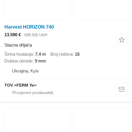
Harvest HORIZON 740
13.590 €
699.500 UAH
Stazna drljača
Širina hvatanja
7,4 m
Broj redova
16
Dubina obrade
9 mm
Ukrajina, Kyiv
TOV «FERM Ye»