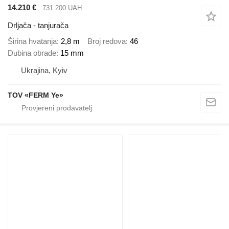
14.210 €
731.200 UAH
Drljača - tanjurača
Širina hvatanja
2,8 m
Broj redova
46
Dubina obrade
15 mm
Ukrajina, Kyiv
TOV «FERM Ye»