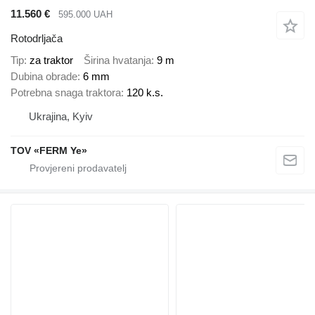
11.560 €
595.000 UAH
Rotodrljača
Tip
za traktor
Širina hvatanja
9 m
Dubina obrade
6 mm
Potrebna snaga traktora
120 k.s.
Ukrajina, Kyiv
TOV «FERM Ye»