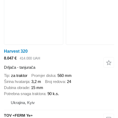
Harvest 320
8.047 €
414.000 UAH
Drljača - tanjurača
Tip
za traktor
Promjer diska
560 mm
Širina hvatanja
3,2 m
Broj redova
24
Dubina obrade
15 mm
Potrebna snaga traktora
90 k.s.
Ukrajina, Kyiv
TOV «FERM Ye»