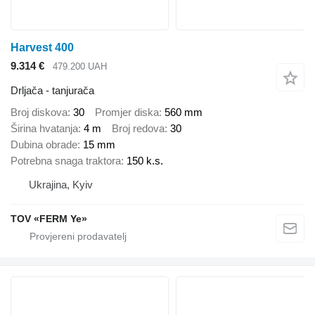
Harvest 400
9.314 €
479.200 UAH
Drljača - tanjurača
Broj diskova
30
Promjer diska
560 mm
Širina hvatanja
4 m
Broj redova
30
Dubina obrade
15 mm
Potrebna snaga traktora
150 k.s.
Ukrajina, Kyiv
TOV «FERM Ye»