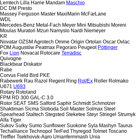
Lemtech
Lilla Harrie
Mandam
Maschio
DC
DM
Presto
Massey Ferguson
Master
MaxiMarin
McFarLane
WDL
Mercedes-Benz
Metal-Fach
Meyer
Mini
Mitsubishi
Moreni
Moulas
Muratori
Mzuri
Namyslo
Nardi
Niemeyer
KR
Novatar
OZSM Agrotech
Omme
Origin
Ortolan
Oscar
Ovlac
POM Augustów
Peatmax
Pegoraro
Peugeot
Pöttinger
Fox
Lion
Novacat
Rotocare
Terradisc
Quivogne
Blackbear
Diskator
Rabe
Corvus
Field Bird
PKE
Rabewerk
Rau
Razol
Regent
Ring
Rol/Ex
Roller
Rolmako
U671
U693
Rotary
Rotoland
FPM RD 300
GAL-C 3.0
Rotor
SEAT
SMS
Salford
Saphir
Schmidt
Schmotzer
Shaktiman
Sicma
Sloboda
Soil Master
Solmax Steel
Spearhead
Staltech
Stegsted
Steketee
Steyr
Striegel
Strumyk
Alfa
Tiger
Sukov
Sulky
Sumo
Sunflower
Suokone
Syla Mashyn
Taurus
Techalliance
Technopol
TerFed
Thyregod
Tolmet
Toscano
Treffler
Tsekhovyk-Agro
Umanfermmash
Unia