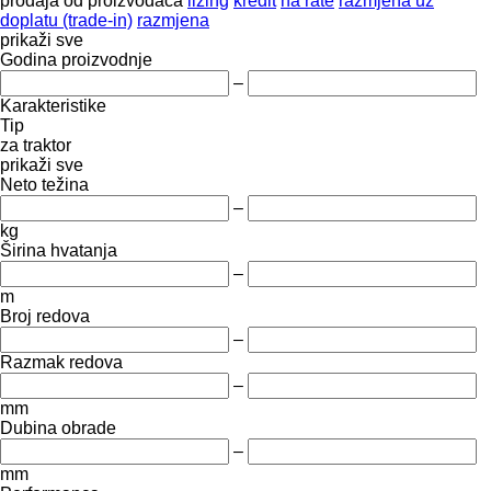
prodaja
od proizvođača
lizing
kredit
na rate
razmjena uz
doplatu (trade-in)
razmjena
prikaži sve
Godina proizvodnje
–
Karakteristike
Tip
za traktor
prikaži sve
Neto težina
–
kg
Širina hvatanja
–
m
Broj redova
–
Razmak redova
–
mm
Dubina obrade
–
mm