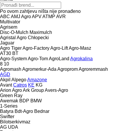
Po ovom zahtjevu ništa nije pronađeno
ABC
AMJ Agro
APV
ATMP
AVR
Multivator
Agrisem
Disc-O-Mulch
Maximulch
Agristal
Agro Chłopecki
Jaguar
Agro Tiger
Agro-Factory
Agro-Lift
Agro-Masz
AT30
BT
Agro-System
Agro-Tom
AgroLand
Agrokalina
8
10
Agromash
Agromerkur-Ada
Agroprom
Agroremmash
AGD
Akpil
Alpego
Amazone
Avant
Catros
KE
KG
Arion Agro
Ark Group
Avers-Agro
Green Ray
Awemak
BDP
BMW
1-Series
Batyra
Bdt-Agro
Bednar
Swifter
Bilotserkivmaz
AG
UDA