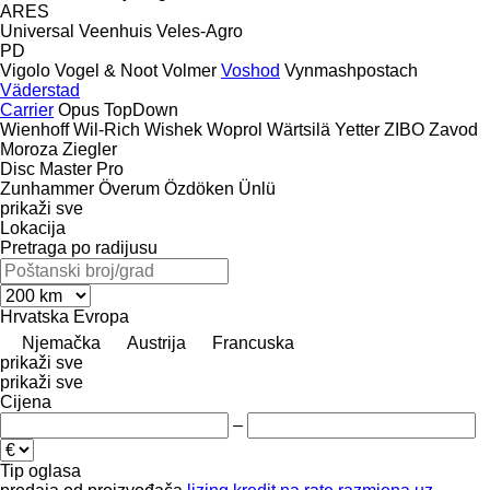
ARES
Universal
Veenhuis
Veles-Agro
PD
Vigolo
Vogel & Noot
Volmer
Voshod
Vynmashpostach
Väderstad
Carrier
Opus
TopDown
Wienhoff
Wil-Rich
Wishek
Woprol
Wärtsilä
Yetter
ZIBO
Zavod
Moroza
Ziegler
Disc Master Pro
Zunhammer
Överum
Özdöken
Ünlü
prikaži sve
Lokacija
Pretraga po radijusu
Hrvatska
Evropa
Njemačka
Austrija
Francuska
prikaži sve
prikaži sve
Cijena
–
Tip oglasa