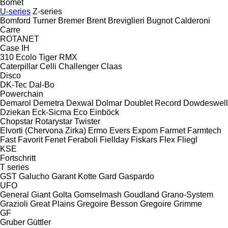
Bomet
U-series
Z-series
Bomford Turner
Bremer
Brent
Breviglieri
Bugnot
Calderoni
Carre
ROTANET
Case IH
310
Ecolo Tiger
RMX
Caterpillar
Celli
Challenger
Claas
Disco
DK-Tec
Dal-Bo
Powerchain
Demarol
Demetra
Dexwal
Dolmar
Doublet Record
Dowdeswell
Dziekan
Eck-Sicma
Eco
Einböck
Chopstar
Rotarystar
Twister
Elvorti (Chervona Zirka)
Ermo
Evers
Expom
Farmet
Farmtech
Fast
Favorit
Fenet
Feraboli
Fiellday
Fiskars
Flex
Fliegl
KSE
Fortschritt
T series
GST
Galucho
Garant Kotte
Gard
Gaspardo
UFO
General
Giant
Golta
Gomselmash
Goudland
Grano-System
Grazioli
Great Plains
Gregoire Besson
Gregoire
Grimme
GF
Gruber
Güttler