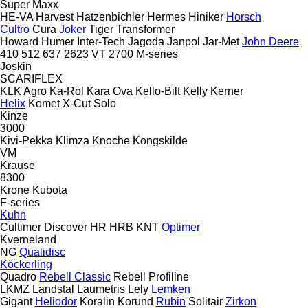
Super Maxx
HE-VA
Harvest
Hatzenbichler
Hermes
Hiniker
Horsch
Cultro
Cura
Joker
Tiger
Transformer
Howard
Humer
Inter-Tech
Jagoda
Janpol
Jar-Met
John Deere
410
512
637
2623 VT
2700
M-series
Joskin
SCARIFLEX
KLK Agro
Ka-Rol
Kara Ova
Kello-Bilt
Kelly
Kerner
Helix
Komet
X-Cut Solo
Kinze
3000
Kivi-Pekka
Klimza
Knoche
Kongskilde
VM
Krause
8300
Krone
Kubota
F-series
Kuhn
Cultimer
Discover
HR
HRB
KNT
Optimer
Kverneland
NG
Qualidisc
Köckerling
Quadro
Rebell Classic
Rebell Profiline
LKMZ
Landstal
Laumetris
Lely
Lemken
Gigant
Heliodor
Koralin
Korund
Rubin
Solitair
Zirkon