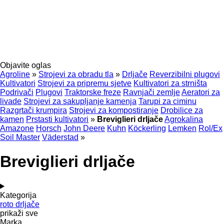
Objavite oglas
Agroline
»
Strojevi za obradu tla
»
Drljače
Reverzibilni plugovi
Kultivatori
Strojevi za pripremu sjetve
Kultivatori za strništa
Podrivači
Plugovi
Traktorske freze
Ravnjači zemlje
Aeratori za
livade
Strojevi za sakupljanje kamenja
Tarupi za ciminu
Razgrtači krumpira
Strojevi za kompostiranje
Drobilice za
kamen
Prstasti kultivatori
»
Breviglieri drljače
Agrokalina
Amazone
Horsch
John Deere
Kuhn
Köckerling
Lemken
Rol/Ex
Soil Master
Väderstad
»
Breviglieri drljače
Kategorija
roto drljače
prikaži sve
Marka