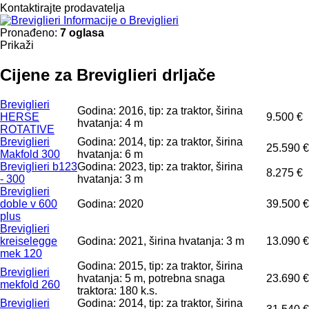
Kontaktirajte prodavatelja
Informacije o Breviglieri
Pronađeno:
7 oglasa
Prikaži
Cijene za Breviglieri drljače
Breviglieri
Godina: 2016, tip: za traktor, širina
HERSE
9.500 €
hvatanja: 4 m
ROTATIVE
Breviglieri
Godina: 2014, tip: za traktor, širina
25.590 €
Makfold 300
hvatanja: 6 m
Breviglieri b123
Godina: 2023, tip: za traktor, širina
8.275 €
- 300
hvatanja: 3 m
Breviglieri
doble v 600
Godina: 2020
39.500 €
plus
Breviglieri
kreiselegge
Godina: 2021, širina hvatanja: 3 m
13.090 €
mek 120
Godina: 2015, tip: za traktor, širina
Breviglieri
hvatanja: 5 m, potrebna snaga
23.690 €
mekfold 260
traktora: 180 k.s.
Breviglieri
Godina: 2014, tip: za traktor, širina